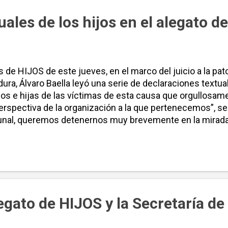
tuales de los hijos en el alegato 
 de HIJOS de este jueves, en el marco del juicio a la pato
dura, Álvaro Baella leyó una serie de declaraciones textual
jos e hijas de las víctimas de esta causa que orgullos
rspectiva de la organización a la que pertenecemos”, se
nal, queremos detenernos muy brevemente en la mirada, 
llevar adelante estos procesos. A través de la historia
iencia de vida de muchos otros hijos e hijas de militante
que el Terrorismo de ...
 alegato de HIJOS y la Secretaría d