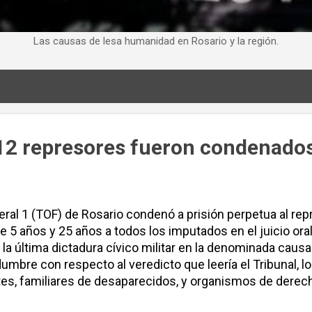
Las causas de lesa humanidad en Rosario y la región.
os 12 represores fueron condenado
ederal 1 (TOF) de Rosario condenó a prisión perpetua al 
 5 años y 25 años a todos los imputados en el juicio ora
a última dictadura cívico militar en la denominada causa 
tidumbre con respecto al veredicto que leería el Tribunal, l
ntes, familiares de desaparecidos, y organismos de de
iales de diferentes extracciones políticas, fueron copan