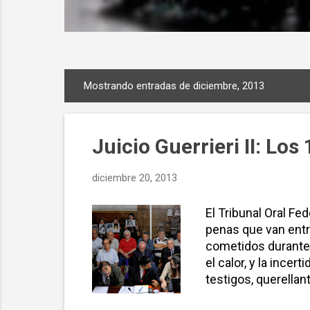
Mostrando entradas de diciembre, 2013
E
n
t
Juicio Guerrieri II: L
r
a
diciembre 20, 2013
d
a
El Tribunal Oral F
s
penas que van entre
cometidos durante l
el calor, y la incer
testigos, querella
organizaciones soc