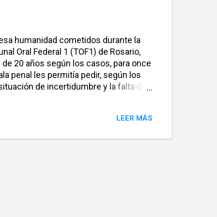
e lesa humanidad cometidos durante la
unal Oral Federal 1 (TOF1) de Rosario,
 y de 20 años según los casos, para once
a penal les permitía pedir, según los
uación de incertidumbre y la falta de
amo del alegato Álvaro Baella,
pación HIJOS. “Los delitos se siguen
LEER MÁS
ontinúan desaparecidas y no se
gó junto a ...