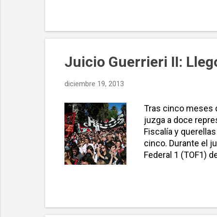
Oroño 940, donde s
radiante bajo la so
convocado desde la
Juicio Guerrieri II: Lle
diciembre 19, 2013
Tras cinco meses de
juzga a doce repres
Fiscalía y querella
cinco. Durante el ju
Federal 1 (TOF1) de
cinco centros clan
Intermedia y Fábri
Justicia de la Naci
sus “últimas palabra