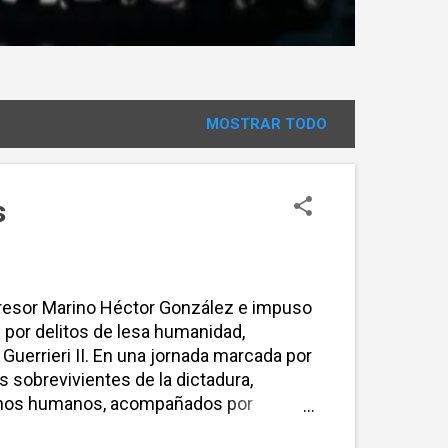
MOSTRAR TODO
s
represor Marino Héctor González e impuso
l por delitos de lesa humanidad,
Guerrieri II. En una jornada marcada por
os sobrevivientes de la dictadura,
rechos humanos, acompañados por
do la vereda del palacete ubicado en