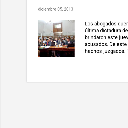
diciembre 05, 2013
Los abogados quere
última dictadura de
brindaron este juev
acusados. De este m
hechos juzgados. “
información acerca 
representante de l
cometiendo en tant
proporcionaron dato