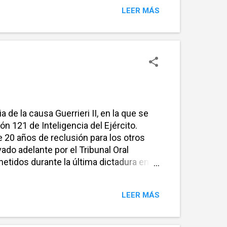
do de esquivar los rayos de un sol
LEER MÁS
l espacio Juicio y Castigo, se había
icipación si se compar...
 de la causa Guerrieri II, en la que se
ón 121 de Inteligencia del Ejército.
e 20 años de reclusión para los otros
vado adelante por el Tribunal Oral
metidos durante la última dictadura en
nta de Funes, Escuelas Magnasco, La
ón Judicial (CIJ) de la Corte Suprema de
LEER MÁS
an uso de la posibilidad de pronunciar
c...