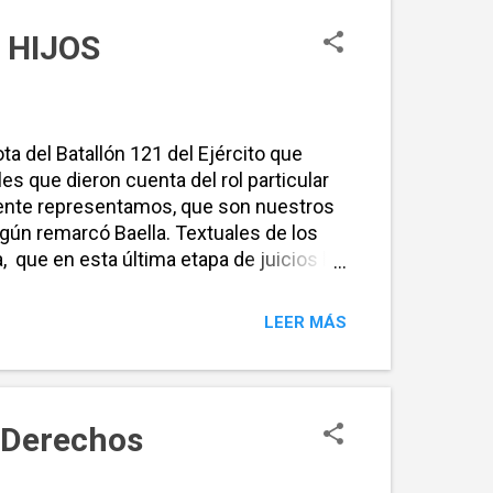
de HIJOS
ta del Batallón 121 del Ejército que
es que dieron cuenta del rol particular
amente representamos, que son nuestros
gún remarcó Baella. Textuales de los
que en esta última etapa de juicios ha
 de nuestros 6 compañeros HIJOS
s políticos desaparecidos y
LEER MÁS
e Derechos