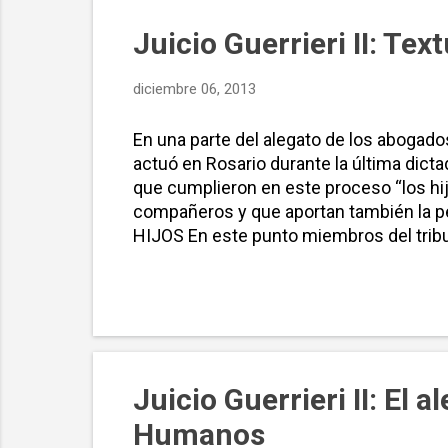
Juicio Guerrieri II: Tex
diciembre 06, 2013
En una parte del alegato de los abogados
actuó en Rosario durante la última dicta
que cumplieron en este proceso “los hi
compañeros y que aportan también la pe
HIJOS En este punto miembros del tribu
entregado sus energías militantes para 
representados se hace tangible la exper
desaparecidas, de la extensión y efecto 
Juicio Guerrieri II: El
Humanos