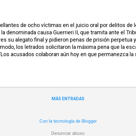
llantes de ocho víctimas en el juicio oral por delitos d
 la denominada causa Guerrieri II, que tramita ante el Trib
es su alegato final y pidieron penas de prisión perpetua
odo, los letrados solicitaron la máxima pena que la escal
Los acusados colaboran aún hoy en que permanezca la sit
del destino de varias de las víctimas”, dijo durante un tr
a Secretaría de Derechos Humanos de la Nación y la agru
o prácticamente muchas de la víctimas de este juicio c
s acerca de su destino final”, amplió el abogado, quien ale
MÁS ENTRADAS
Con la tecnología de Blogger
Denunciar abuso