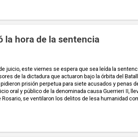
e encuentran los juzgados federales de la ciudad, tratan
mbra de los plátanos típicos del coqueto bulevar. Desde e
s 10 de la mañana a “hacer el aguante”, con muy poca ant
gó la hora de la sentencia
 juicio, este viernes se espera que sea leída la sentencia
ores de la dictadura que actuaron bajo la órbita del Batall
s pidieron prisión perpetua para siete acusados y penas d
icio oral y público de la denominada causa Guerrieri II, lle
 Rosario, se ventilaron los delitos de lesa humanidad co
destinos de detención conocidos como La Calamita, Qui
ca Militar. Según informaron desde el Centro de Informaci
ón, a partir de las 10, está previsto que los acusados hag
s” antes de la lectura de la sentencia, por lo que el veredi