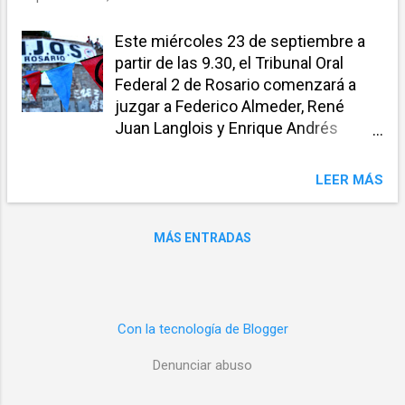
a
Este miércoles 23 de septiembre a
s
partir de las 9.30, el Tribunal Oral
Federal 2 de Rosario comenzará a
juzgar a Federico Almeder, René
Juan Langlois y Enrique Andrés
López, exintegrantes de la sede
Rosario de la Policía Federal,
LEER MÁS
acusados por primera vez de delitos
de lesa humanidad. El juicio cuyo
inicio se demoró en numerosas
MÁS ENTRADAS
oportunidades, se conoce
popularmente como la "Causa
Klotzman". A los acusados, se les
imputa el secuestro y la desaparición
Con la tecnología de Blogger
de 29 personas y de la apropiación
Denunciar abuso
de una niña, cuya identidad resultó
luego restituida. También está