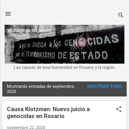
Ir al contenido principal
Las causas de lesa humanidad en Rosario y la región.
Mostrando entradas de septiembre,
MOSTRAR TODO
E
2020
n
t
Causa Klotzman: Nuevo juicio a
r
genocidas en Rosario
a
d
septiembre 22, 2020