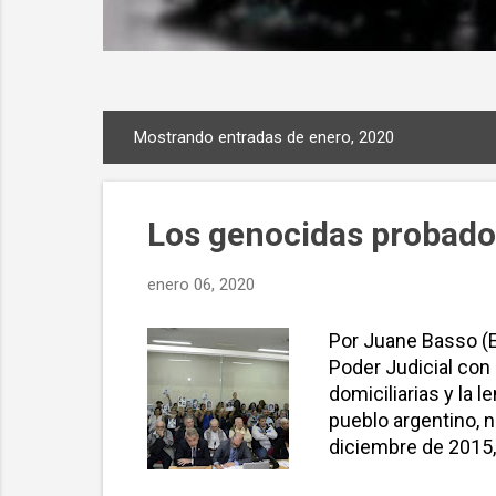
Mostrando entradas de enero, 2020
E
n
t
Los genocidas probados
r
a
enero 06, 2020
d
a
Por Juane Basso (E
s
Poder Judicial con r
domiciliarias y la 
pueblo argentino, n
diciembre de 2015,
terminó con sólo 2