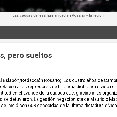
Las causas de lesa humanidad en Rosario y la región.
, pero sueltos
l Eslabón/Redacción Rosario). Los cuatro años de Cambi
elación a los represores de la última dictadura cívico mili
lentitud en el avance de la causas que, gracias a las org
o se detuvieron. La gestión negacionista de Mauricio Macr
 se inició con 603 genocidas de la última dictadura cívic
00 represores detenidos en dependencias del Servicio Pe