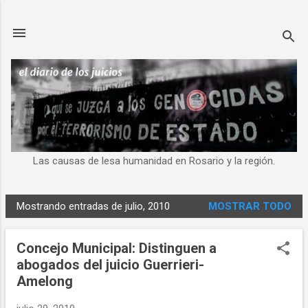
Ir al contenido principal
Las causas de lesa humanidad en Rosario y la región.
Mostrando entradas de julio, 2010
MOSTRAR TODO
E
n
Concejo Municipal: Distinguen a
t
abogados del juicio Guerrieri-
r
Amelong
a
d