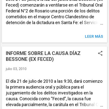
testigos y organismos de derechos humanos se
Feced) comenzarán a ventilarse en el Tribunal Oral
reunirán con la Secretaria del TOF2, Silvina
Federal N°2 de Rosario una porción de los delitos
Andalaz, “para acercarle una cantidad de firmas
cometidos en el mayor Centro Clandestino de
que solicitan al tribunal que detenga a los
detención de la dictadura en Santa Fe: el Servicio
imputados de la causa durante el juicio” y para
de Informaciones (SI) de la ex Jefatura de Policía
“plantearle algunas observaciones respecto de
de Rosario (ubicado en San Lorenzo y Dorrego). En
LEER MÁS
los criterios de acceso ...
ese marco el espacio Juicio y Castigo Rosario
(JyCR) ‒integrado por testigos, querellantes y
organizaciones de derechos humanos, gremiales
INFORME SOBRE LA CAUSA DÍAZ
y sociales‒, invitaron a “todos los rosarinos que
BESSONE (EX FECED)
levantan las banderas de memoria, verdad y
justicia a participar del acto de inicio del juicio”. A
julio 03, 2010
días del histórico comienzo del juicio que se
seguirá contra una parte de los integrantes de la
El día 21 de julio de 2010 a las 9:30, dará comienzo
patota del Comandante de Gendarmería Agustín
la primera audiencia oral y pública para el
Feced (ya fallecido), el espacio Juicio y Castigo
juzgamiento de los delitos investigados en la
prepara una serie de actividades para este 21 de
causa. Conocida como “Feced”, la causa fue
julio que van incluyen “conferencia de prensa,
elevada parcialmente, la carátula en el Tribunal Oral