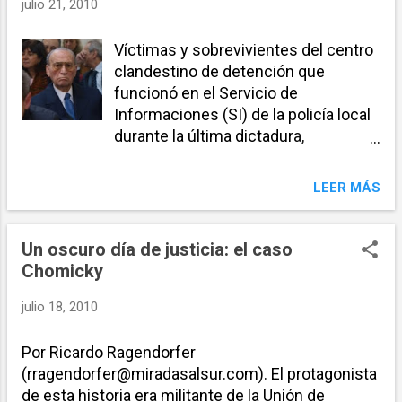
julio 21, 2010
el acto de Marina Destéfani , la hija de
Silvia Suppo, (la testigo de la causa
Brusa que fuera asesinada en marzo
Víctimas y sobrevivientes del centro
pasado).
clandestino de detención que
funcionó en el Servicio de
Informaciones (SI) de la policía local
durante la última dictadura,
calificaron este miércoles como “un
día histórico” el inicio del juicio oral y
LEER MÁS
público de la causa Díaz Bessone (ex
Feced). El juicio arrancó antes del
mediodía en los Tribunales Federales
Un oscuro día de justicia: el caso
de bulevar Oroño 940 y se extendió
Chomicky
durante toda la jornada. Se estima
julio 18, 2010
que el juicio durará más de un año,
aunque en esta oportunidad, con 160
testimonios de sobrevivientes de
Por Ricardo Ragendorfer
aquel horror, se ventilará apenas el
(rragendorfer@miradasalsur.com). El protagonista
cinco por ciento de la voluminosa
de esta historia era militante de la Unión de