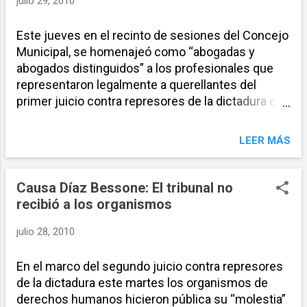
julio 29, 2010
a
s
Este jueves en el recinto de sesiones del Concejo
Municipal, se homenajeó como “abogadas y
abogados distinguidos” a los profesionales que
representaron legalmente a querellantes del
primer juicio contra represores de la dictadura en
la ciudad. La distinción fue entregada a Daniela
Asinari, Victoria Blando Figueroa, Gabriela Durruty,
LEER MÁS
Ana María Figueroa, Ana Oberlin, Jesica Pellegrini,
Leticia Faccendini y Nadia Schujman, y como
Abogados Distinguidos, Álvaro Baella y Lucas
Causa Díaz Bessone: El tribunal no
Ciarniello Ibañez. El proyecto fue presentado por
recibió a los organismos
los concejales Bielsa y Rosúa y recibió el apoyo
unánime del resto de los legisladores. El diploma
julio 28, 2010
recibido por los profesionales señala que las
distinción es “en reconocimiento de su
En el marco del segundo juicio contra represores
participación como abogados querellantes en la
de la dictadura este martes los organismos de
causa 'Guerrieri-Amelong', primera de aquellas en
derechos humanos hicieron pública su “molestia”