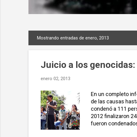
Mostrando entradas de enero, 2013
E
n
t
Juicio a los genocidas
r
a
enero 02, 2013
d
a
En un completo inf
s
de las causas hasta
condenó a 111 pers
2012 finalizaron 2
fueron condenados 
juicios en marcha,