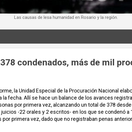
Las causas de lesa humanidad en Rosario y la región.
: 378 condenados, más de mil pr
orme, la Unidad Especial de la Procuración Nacional elab
 la fecha. Allí se hace un balance de los avances registr
onas por primera vez, alcanzando un total de 378 desde 
4 juicios -22 orales y 2 escritos- en los que se condenó 
por primera vez, dado que no registraban penas anteriore
 en los que se juzga a 232 acusados en relación con los 