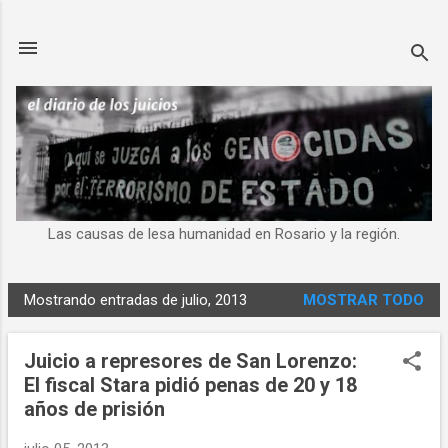
Ir al contenido principal
Las causas de lesa humanidad en Rosario y la región.
Mostrando entradas de julio, 2013
MOSTRAR TODO
E
n
Juicio a represores de San Lorenzo:
t
El fiscal Stara pidió penas de 20 y 18
r
años de prisión
a
d