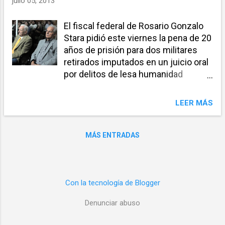
julio 05, 2013
a
s
El fiscal federal de Rosario Gonzalo
Stara pidió este viernes la pena de 20
años de prisión para dos militares
retirados imputados en un juicio oral
por delitos de lesa humanidad
cometidos durante la última
dictadura en la localidad santafesina
LEER MÁS
de San Lorenzo, y 18 años para un
civil acusado de complicidad. En su
alegato el representante del
MÁS ENTRADAS
Ministerio Público Fiscal consideró
ante el Tribunal Oral Federal 1 (TOF1)
de Rosario que los militares retirados
Osvaldo Cervera y Horacio Maderna
Con la tecnología de Blogger
son coautores de los delitos de
Denunciar abuso
privación ilegal de la libertad agravada
por mediar violencia y amenazas y de