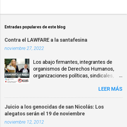
Entradas populares de este blog
Contra el LAWFARE a la santafesina
noviembre 27, 2022
Los abajo firmantes, integrantes de
organismos de Derechos Humanos,
organizaciones políticas, sindicales,
sociales, entre otros, expresamos
LEER MÁS
nuestra solidaridad con la compañera
NADIA SCHUJMAN, abogada defensora
de DDHH desde los inicios de los
Juicio a los genocidas de san Nicolás: Los
juicios por delitos de Lesa Humanidad
alegatos serán el 19 de noviembre
en Santa Fe y militante incansable por
noviembre 12, 2012
la Memoria, la verdad y la Justicia. El 26