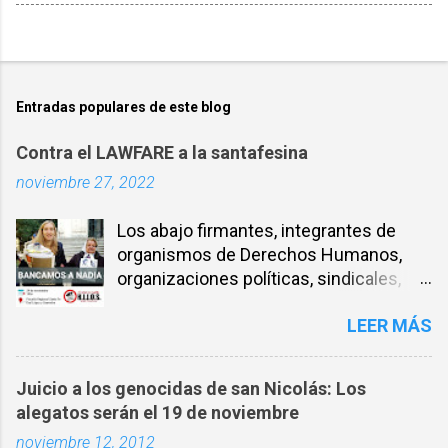
Entradas populares de este blog
Contra el LAWFARE a la santafesina
noviembre 27, 2022
Los abajo firmantes, integrantes de
organismos de Derechos Humanos,
organizaciones políticas, sindicales,
sociales, entre otros, expresamos
LEER MÁS
nuestra solidaridad con la compañera
NADIA SCHUJMAN, abogada defensora
de DDHH desde los inicios de los
Juicio a los genocidas de san Nicolás: Los
juicios por delitos de Lesa Humanidad
alegatos serán el 19 de noviembre
en Santa Fe y militante incansable por
noviembre 12, 2012
la Memoria, la verdad y la Justicia. El 26