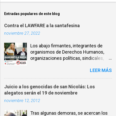
Entradas populares de este blog
Contra el LAWFARE a la santafesina
noviembre 27, 2022
Los abajo firmantes, integrantes de
organismos de Derechos Humanos,
organizaciones políticas, sindicales,
sociales, entre otros, expresamos
LEER MÁS
nuestra solidaridad con la compañera
NADIA SCHUJMAN, abogada defensora
de DDHH desde los inicios de los
Juicio a los genocidas de san Nicolás: Los
juicios por delitos de Lesa Humanidad
alegatos serán el 19 de noviembre
en Santa Fe y militante incansable por
noviembre 12, 2012
la Memoria, la verdad y la Justicia. El 26
de noviembre de 2021 fueron allanadas
Tras algunas demoras, se acercan los
ilegalmente las oficinas del Ministerio