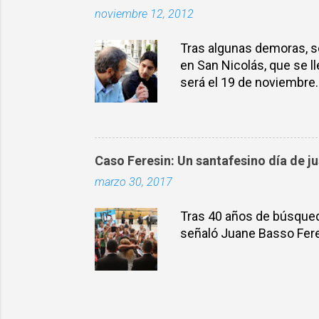
noviembre 12, 2012
espurios y mafiosos en la
Tras algunas demoras, se 
en San Nicolás, que se ll
será el 19 de noviembre.
mesa por la Memoria y La
aguante en la puerta del 
Masacre de Juan B. Just
Granada y la pareja Ames
Caso Feresin: Un santafesino día de ju
desaparecidos en los Bar
marzo 30, 2017
homicidios de María Regin
Tras 40 años de búsqueda
señaló Juane Basso Feres