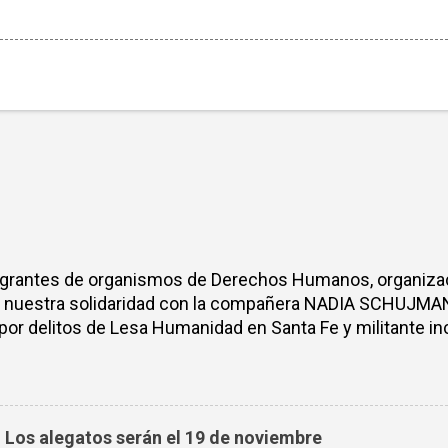
egrantes de organismos de Derechos Humanos, organizacio
s nuestra solidaridad con la compañera NADIA SCHUJM
s por delitos de Lesa Humanidad en Santa Fe y militante in
mbre de 2021 fueron allanadas ilegalmente las oficinas del
 a algunxs trabajadorxs, entre los que estaba la compañ
ularidades. Carente de pruebas, la causa avanzó mediáti
la acusación sostenida. Así funciona el LAWFARE en la p
: Los alegatos serán el 19 de noviembre
sta de un amplio bloque de poder que busca amedrentar a