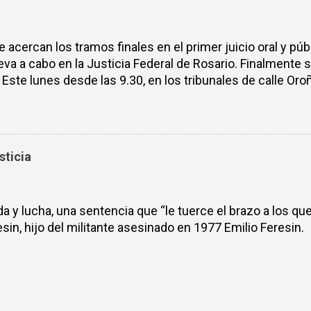
 provincia de Santa ...
acercan los tramos finales en el primer juicio oral y púb
eva a cabo en la Justicia Federal de Rosario. Finalmente 
 Este lunes desde las 9.30, en los tribunales de calle Or
 Justicia nicoleña, y el Espacio Juicio y Castigo Rosario
juzgado, para acompañar a los testigos y querellantes". El
o, ocurrido en noviembre de 1976 –donde se juzgan los
toy Fettolini y sus hijos de cinco y tres años–; el caso d
sticia
rios Trípoli, Don Bosco y Santa Rosa, ocurrido entre abri
a Spotti, ...
 y lucha, una sentencia que “le tuerce el brazo a los q
in, hijo del militante asesinado en 1977 Emilio Feresin.