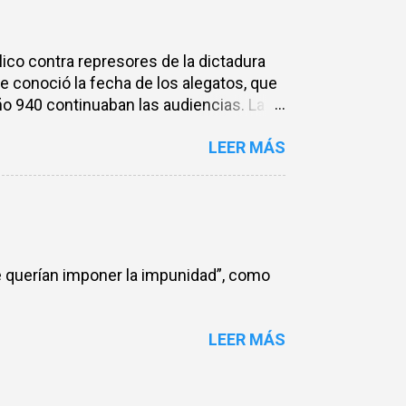
lico contra represores de la dictadura
se conoció la fecha de los alegatos, que
oño 940 continuaban las audiencias. La
, convocaron a "seguir haciendo el
LEER MÁS
 juicio reúne tres causas: el caso de la
 homicidios de Ana María del Carmen
e los Militantes de la JP-Montoneros
l y mayo de 1977 –se juzgan los
ue querían imponer la impunidad”, como
LEER MÁS