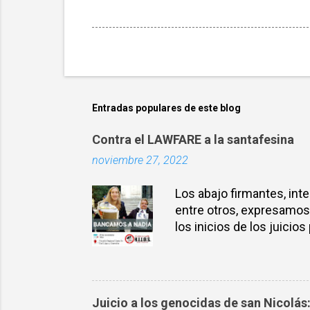
Entradas populares de este blog
Contra el LAWFARE a la santafesina
noviembre 27, 2022
Los abajo firmantes, int
entre otros, expresamo
los inicios de los juicio
Justicia. El 26 de novie
de Santa Fe, implicando
judicial lleno de irreg
que nada prueban sobre 
Juicio a los genocidas de san Nicolás
accionar como la respue