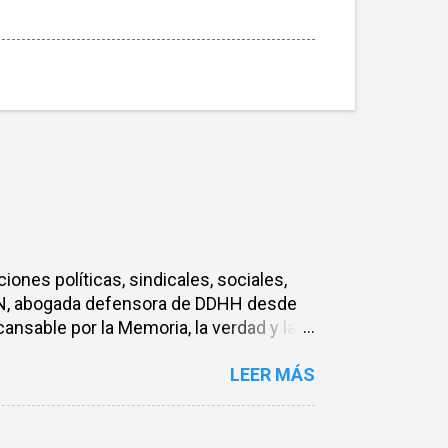
nes políticas, sindicales, sociales,
AN, abogada defensora de DDHH desde
cansable por la Memoria, la verdad y la
 Ministerio de Seguridad de la provincia
LEER MÁS
era Nadia Schujman, en un proceso
camente con difamaciones y acusaciones
rovincia de Santa Fe. Entendemos este
 quienes quieran ir contra los vínculos