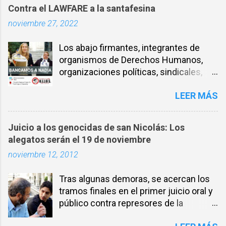
Contra el LAWFARE a la santafesina
noviembre 27, 2022
Los abajo firmantes, integrantes de
organismos de Derechos Humanos,
organizaciones políticas, sindicales,
sociales, entre otros, expresamos
LEER MÁS
nuestra solidaridad con la compañera
NADIA SCHUJMAN, abogada defensora
de DDHH desde los inicios de los
Juicio a los genocidas de san Nicolás: Los
juicios por delitos de Lesa Humanidad
alegatos serán el 19 de noviembre
en Santa Fe y militante incansable por
noviembre 12, 2012
la Memoria, la verdad y la Justicia. El 26
de noviembre de 2021 fueron allanadas
Tras algunas demoras, se acercan los
ilegalmente las oficinas del Ministerio
tramos finales en el primer juicio oral y
de Seguridad de la provincia de Santa
público contra represores de la
Fe, implicando a algunxs trabajadorxs,
dictadura en San Nicolás, que se lleva a
entre los que estaba la compañera