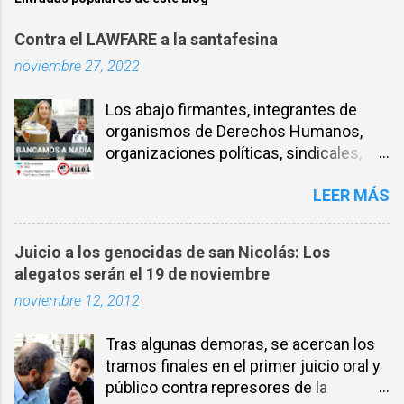
Contra el LAWFARE a la santafesina
noviembre 27, 2022
Los abajo firmantes, integrantes de
organismos de Derechos Humanos,
organizaciones políticas, sindicales,
sociales, entre otros, expresamos
LEER MÁS
nuestra solidaridad con la compañera
NADIA SCHUJMAN, abogada defensora
de DDHH desde los inicios de los
Juicio a los genocidas de san Nicolás: Los
juicios por delitos de Lesa Humanidad
alegatos serán el 19 de noviembre
en Santa Fe y militante incansable por
noviembre 12, 2012
la Memoria, la verdad y la Justicia. El 26
de noviembre de 2021 fueron allanadas
Tras algunas demoras, se acercan los
ilegalmente las oficinas del Ministerio
tramos finales en el primer juicio oral y
de Seguridad de la provincia de Santa
público contra represores de la
Fe, implicando a algunxs trabajadorxs,