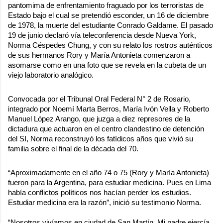
pantomima de enfrentamiento fraguado por los terroristas de
Estado bajo el cual se pretendió esconder, un 16 de diciembre
de 1978, la muerte del estudiante Conrado Galdame. El pasado
19 de junio declaró vía teleconferencia desde Nueva York,
Norma Céspedes Chung, y con su relato los rostros auténticos
de sus hermanos Rory y María Antonieta comenzaron a
asomarse como en una foto que se revela en la cubeta de un
viejo laboratorio analógico.
Convocada por el Tribunal Oral Federal N° 2 de Rosario,
integrado por Noemí Marta Berros, María Ivón Vella y Roberto
Manuel López Arango, que juzga a diez represores de la
dictadura que actuaron en el centro clandestino de detención
del SI, Norma reconstruyó los fatídicos años que vivió su
familia sobre el final de la década del 70.
“Aproximadamente en el año 74 o 75 (Rory y María Antonieta)
fueron para la Argentina, para estudiar medicina. Pues en Lima
había conflictos políticos nos hacían perder los estudios.
Estudiar medicina era la razón”, inició su testimonio Norma.
“Nosotros vivíamos en ciudad de San Martín. Mi padre ejercía