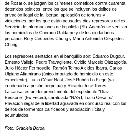
de Rosario, se juzgan los crímenes cometidos contra cuarenta
detenidos políticos, entre los que se incluyen los delitos de
privación ilegal de la libertad, aplicación de torturas y
violaciones, por los que están acusados diez represores del ex
Servicio de Informaciones de la policía (SI). Además se ventilan
los homicidios de Conrado Galdame y de los ciudadanos
peruanos Rory Céspedes Chung y María Antonieta Céspedes
Chung.
Los represores sentados en el banquilllo son: Eduardo Dugour,
Ernesto Vallejo, Pedro Travagliente, Ovidio Marcelo Olazagoitía,
Julio Héctor Fermoselle, Ramón Telmo Alcides Ibarra, Carlos
Ulpiano Altamirano (único imputado de homicidio en este
expediente), Lucio César Nast, José Rubén Lo Fiego (ya
condenado a prisión perpetua) y Ricardo José Torres.
La causa, es un desprendimiento del expediente “Díaz
Bessone” (Ex Feced), caratulada “NAST, Lucio César s/
Privación ilegal de la libertad agravada en concurso real con los
delitos de tormentos calificados y asociación ilícita y
acumulados.
Foto: Graciela Borda