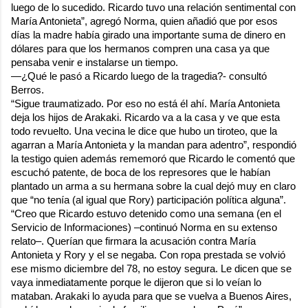
luego de lo sucedido. Ricardo tuvo una relación sentimental con
María Antonieta”, agregó Norma, quien añadió que por esos
días la madre había girado una importante suma de dinero en
dólares para que los hermanos compren una casa ya que
pensaba venir e instalarse un tiempo.
―¿Qué le pasó a Ricardo luego de la tragedia?- consultó
Berros.
“Sigue traumatizado. Por eso no está él ahí. María Antonieta
deja los hijos de Arakaki. Ricardo va a la casa y ve que esta
todo revuelto. Una vecina le dice que hubo un tiroteo, que la
agarran a María Antonieta y la mandan para adentro”, respondió
la testigo quien además rememoró que Ricardo le comentó que
escuchó patente, de boca de los represores que le habían
plantado un arma a su hermana sobre la cual dejó muy en claro
que “no tenía (al igual que Rory) participación política alguna”.
“Creo que Ricardo estuvo detenido como una semana (en el
Servicio de Informaciones) –continuó Norma en su extenso
relato–. Querían que firmara la acusación contra María
Antonieta y Rory y el se negaba. Con ropa prestada se volvió
ese mismo diciembre del 78, no estoy segura. Le dicen que se
vaya inmediatamente porque le dijeron que si lo veían lo
mataban. Arakaki lo ayuda para que se vuelva a Buenos Aires,