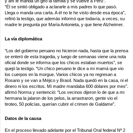
y ahí le manda un giro la familia y se vuelve a Perú”.
“Él se sintió obligado a aclararle a mis padres lo que pasó.
Llega o manda una carta. A él no le he visto desde esa época”,
refirió la testigo, que además informó que todavía, a veces, su
madre le pregunta por María Antonieta, y que tiene Alzheimer.
La vía diplomática
“Los del gobierno peruano no hicieron nada, hasta que la prensa
se enteró de esta tragedia, y luego de semanas viene una nota
oficial donde se informa que los chicos estaban muertos”, se
quejó la testigo. “Un chico peruano le dice a mi mamá que vio
los cuerpos en la morgue. Varios chicos ya no regresan a
Rosario y se van a Méjico y Brasil. Nada quedó en la casa, ni el
dinero ni los escritos. Mi madre mandaba 600 dólares por mes”.
afirmó Norma y sentenció: “Los vecinos dijeron lo de que a mi
hermana la jalaron de los pelos, la arrastraron, gente vio el
tiroteo, 50 policías, querían cubrir el crimen de Galdame”.
Datos de la causa
En el proceso llevado adelante por el Tribunal Oral federal Nº 2