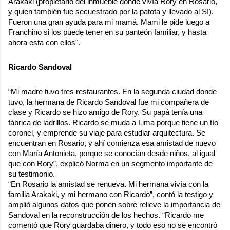
Arakaki (propietario del inmueble donde vivía Rory en Rosario,
y quien también fue secuestrado por la patota y llevado al SI).
Fueron una gran ayuda para mi mamá. Mami le pide luego a
Franchino si los puede tener en su panteón familiar, y hasta
ahora esta con ellos".
Ricardo Sandoval
“Mi madre tuvo tres restaurantes. En la segunda ciudad donde
tuvo, la hermana de Ricardo Sandoval fue mi compañera de
clase y Ricardo se hizo amigo de Rory. Su papá tenía una
fábrica de ladrillos. Ricardo se muda a Lima porque tiene un tío
coronel, y emprende su viaje para estudiar arquitectura. Se
encuentran en Rosario, y ahí comienza esa amistad de nuevo
con María Antonieta, porque se conocían desde niños, al igual
que con Rory”, explicó Norma en un segmento importante de
su testimonio.
“En Rosario la amistad se renueva. Mi hermana vivía con la
familia Arakaki, y mi hermano con Ricardo”, contó la testigo y
amplió algunos datos que ponen sobre relieve la importancia de
Sandoval en la reconstrucción de los hechos. “Ricardo me
comentó que Rory guardaba dinero, y todo eso no se encontró