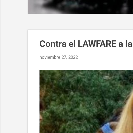
E
Contra el LAWFARE a la
n
t
noviembre 27, 2022
r
a
d
a
s