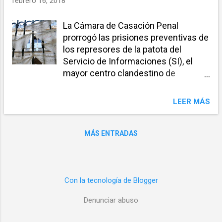
febrero 16, 2018
a
s
La Cámara de Casación Penal
prorrogó las prisiones preventivas de
los represores de la patota del
Servicio de Informaciones (SI), el
mayor centro clandestino de
tormentos que funcionó durante la
dictadura en Rosario, y los imputados
LEER MÁS
llegarán al juicio detenidos, aunque
varios bajo el régimen domiciliario. La
información fue difundida el
MÁS ENTRADAS
miércoles pasado por la Unidad de
Asistencia a las causas por
violaciones a los Derechos Humanos
cometidos durante el terrorismo de
Con la tecnología de Blogger
Estado. El proceso, conocido como
Denunciar abuso
Feced III, tras varias suspensiones
finalmente comenzará el próximo 15