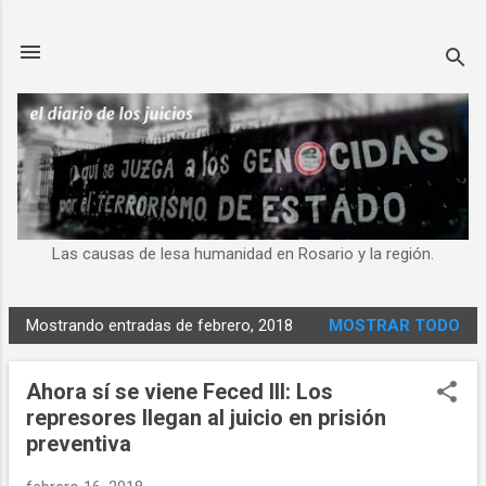
Ir al contenido principal
Las causas de lesa humanidad en Rosario y la región.
Mostrando entradas de febrero, 2018
MOSTRAR TODO
E
n
Ahora sí se viene Feced III: Los
t
represores llegan al juicio en prisión
r
preventiva
a
d