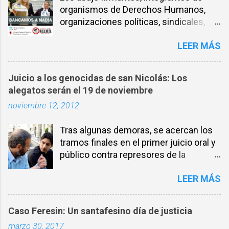
organismos de Derechos Humanos,
organizaciones políticas, sindicales,
sociales, entre otros, expresamos
LEER MÁS
nuestra solidaridad con la compañera
NADIA SCHUJMAN, abogada defensora
de DDHH desde los inicios de los
Juicio a los genocidas de san Nicolás: Los
juicios por delitos de Lesa Humanidad
alegatos serán el 19 de noviembre
en Santa Fe y militante incansable por
noviembre 12, 2012
la Memoria, la verdad y la Justicia. El 26
de noviembre de 2021 fueron allanadas
Tras algunas demoras, se acercan los
ilegalmente las oficinas del Ministerio
tramos finales en el primer juicio oral y
de Seguridad de la provincia de Santa
público contra represores de la
Fe, implicando a algunxs trabajadorxs,
dictadura en San Nicolás, que se lleva a
entre los que estaba la compañera
LEER MÁS
cabo en la Justicia Federal de
Nadia Schujman, en un proceso judicial
Rosario. Finalmente se conoció la
lleno de irregularidades. Carente de
fecha de los alegatos, que será el 19 de
pruebas, la causa avanzó
Caso Feresin: Un santafesino día de justicia
noviembre. Este lunes desde las 9.30,
mediáticamente con difamaciones y
marzo 30, 2017
en los tribunales de calle Oroño 940