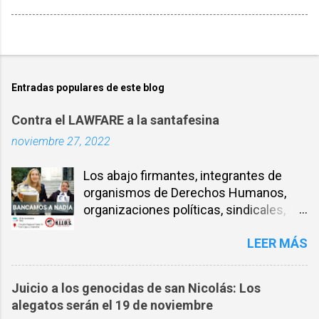
Entradas populares de este blog
Contra el LAWFARE a la santafesina
noviembre 27, 2022
Los abajo firmantes, integrantes de
organismos de Derechos Humanos,
organizaciones políticas, sindicales,
sociales, entre otros, expresamos
LEER MÁS
nuestra solidaridad con la compañera
NADIA SCHUJMAN, abogada defensora
de DDHH desde los inicios de los
Juicio a los genocidas de san Nicolás: Los
juicios por delitos de Lesa Humanidad
alegatos serán el 19 de noviembre
en Santa Fe y militante incansable por